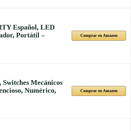
ERTY Español, LED
or, Portátil –
Comprar en Amazon
Switches Mecánicos
encioso, Numérico,
Comprar en Amazon