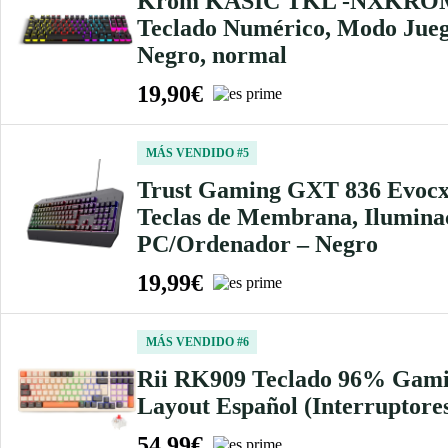
Krom KASIC TKL -NXKROMK
Teclado Numérico, Modo Juego,
Negro, normal
19,90€
MÁS VENDIDO #5
Trust Gaming GXT 836 Evocx
Teclas de Membrana, Ilumina
PC/Ordenador – Negro
19,99€
MÁS VENDIDO #6
Rii RK909 Teclado 96% Gamin
Layout Español (Interruptore
54,99€