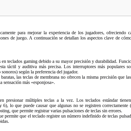
camente para mejorar la experiencia de los jugadores, ofreciendo car
iones de juego. A continuación se detallan los aspectos clave de cómo
 en teclados gaming debido a su mayor precisión y durabilidad. Funcio
esta táctil y auditiva más precisa. Los interruptores más populares 
 o sonoros) según la preferencia del jugador.
baratas, las teclas de membrana no ofrecen la misma precisión que la
una sensación más «esponjosa».
en presionar múltiples teclas a la vez. Los teclados estándar tienen
y 6), lo que puede causar que algunas no se registren correctamente 
ting, que permite registrar varias pulsaciones de teclas sin errores.
que permite que el teclado registre un número indefinido de teclas pulsa
idas.