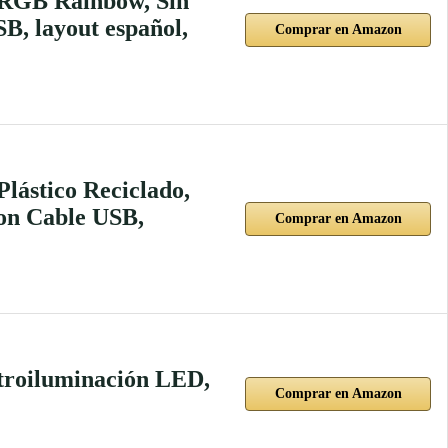
GB Rainbow, Sin
SB, layout español,
Comprar en Amazon
ástico Reciclado,
on Cable USB,
Comprar en Amazon
troiluminación LED,
Comprar en Amazon