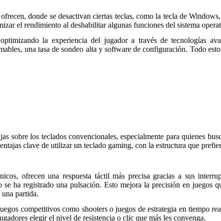
ofrecen, donde se desactivan ciertas teclas, como la tecla de Windows,
zar el rendimiento al deshabilitar algunas funciones del sistema operat
ptimizando la experiencia del jugador a través de tecnologías ava
mables, una tasa de sondeo alta y software de configuración. Todo esto
ajas sobre los teclados convencionales, especialmente para quienes bus
ntajas clave de utilizar un teclado gaming, con la estructura que prefier
cos, ofrecen una respuesta táctil más precisa gracias a sus interrup
o se ha registrado una pulsación. Esto mejora la precisión en juegos 
 una partida.
n juegos competitivos como shooters o juegos de estrategia en tiempo r
jugadores elegir el nivel de resistencia o clic que más les convenga.