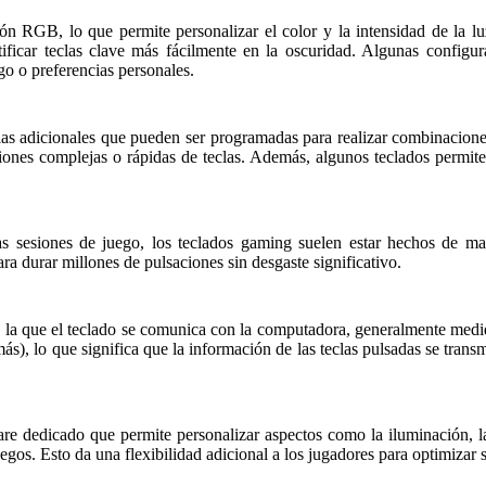
n RGB, lo que permite personalizar el color y la intensidad de la luz 
ficar teclas clave más fácilmente en la oscuridad. Algunas configur
ego o preferencias personales.
s adicionales que pueden ser programadas para realizar combinacione
iones complejas o rápidas de teclas. Además, algunos teclados permiten
s sesiones de juego, los teclados gaming suelen estar hechos de ma
ra durar millones de pulsaciones sin desgaste significativo.
on la que el teclado se comunica con la computadora, generalmente med
s), lo que significa que la información de las teclas pulsadas se tran
 dedicado que permite personalizar aspectos como la iluminación, la
juegos. Esto da una flexibilidad adicional a los jugadores para optimizar