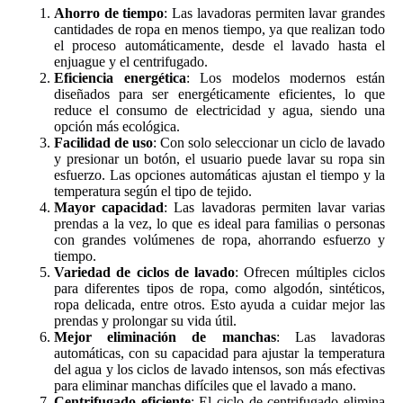
Ahorro de tiempo
: Las lavadoras permiten lavar grandes
cantidades de ropa en menos tiempo, ya que realizan todo
el proceso automáticamente, desde el lavado hasta el
enjuague y el centrifugado.
Eficiencia energética
: Los modelos modernos están
diseñados para ser energéticamente eficientes, lo que
reduce el consumo de electricidad y agua, siendo una
opción más ecológica.
Facilidad de uso
: Con solo seleccionar un ciclo de lavado
y presionar un botón, el usuario puede lavar su ropa sin
esfuerzo. Las opciones automáticas ajustan el tiempo y la
temperatura según el tipo de tejido.
Mayor capacidad
: Las lavadoras permiten lavar varias
prendas a la vez, lo que es ideal para familias o personas
con grandes volúmenes de ropa, ahorrando esfuerzo y
tiempo.
Variedad de ciclos de lavado
: Ofrecen múltiples ciclos
para diferentes tipos de ropa, como algodón, sintéticos,
ropa delicada, entre otros. Esto ayuda a cuidar mejor las
prendas y prolongar su vida útil.
Mejor eliminación de manchas
: Las lavadoras
automáticas, con su capacidad para ajustar la temperatura
del agua y los ciclos de lavado intensos, son más efectivas
para eliminar manchas difíciles que el lavado a mano.
Centrifugado eficiente
: El ciclo de centrifugado elimina