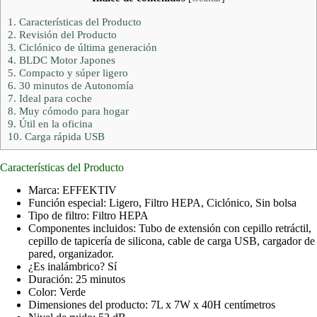
1.
Características del Producto
2.
Revisión del Producto
3.
Ciclónico de última generación
4.
BLDC Motor Japones
5.
Compacto y súper ligero
6.
30 minutos de Autonomía
7.
Ideal para coche
8.
Muy cómodo para hogar
9.
Útil en la oficina
10.
Carga rápida USB
Características del Producto
Marca: EFFEKTIV
Función especial: Ligero, Filtro HEPA, Ciclónico, Sin bolsa
Tipo de filtro: Filtro HEPA
Componentes incluidos: Tubo de extensión con cepillo retráctil,
cepillo de tapicería de silicona, cable de carga USB, cargador de
pared, organizador.
¿Es inalámbrico? Sí
Duración: 25 minutos
Color: Verde
Dimensiones del producto: 7L x 7W x 40H centímetros