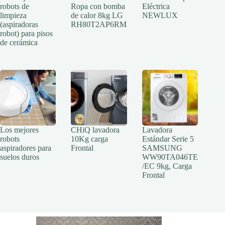
robots de
Ropa con bomba
Eléctrica
limpieza
de calor 8kg LG
NEWLUX
(aspiradoras
RH80T2AP6RM
robot) para pisos
de cerámica
Los mejores
CHiQ lavadora
Lavadora
robots
10Kg carga
Estándar Serie 5
aspiradores para
Frontal
SAMSUNG
suelos duros
WW90TA046TE
/EC 9kg, Carga
Frontal