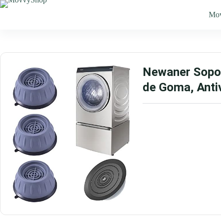
Saltar
al
Mo
contenido
Newaner Sopor
de Goma, Anti