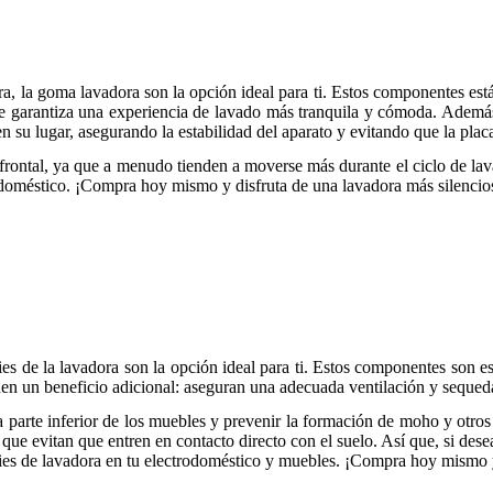
ora, la goma lavadora son la opción ideal para ti. Estos componentes es
 garantiza una experiencia de lavado más tranquila y cómoda. Además, l
su lugar, asegurando la estabilidad del aparato y evitando que la placa 
a frontal, ya que a menudo tienden a moverse más durante el ciclo de lav
rodoméstico. ¡Compra hoy mismo y disfruta de una lavadora más silencios
ies de la lavadora son la opción ideal para ti. Estos componentes son es
nen un beneficio adicional: aseguran una adecuada ventilación y sequeda
 parte inferior de los muebles y prevenir la formación de moho y otro
que evitan que entren en contacto directo con el suelo. Así que, si desea
r pies de lavadora en tu electrodoméstico y muebles. ¡Compra hoy mismo y