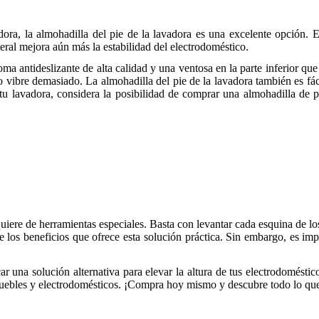
dora, la almohadilla del pie de la lavadora es una excelente opción. 
teral mejora aún más la estabilidad del electrodoméstico.
a antideslizante de alta calidad y una ventosa en la parte inferior que
 vibre demasiado. La almohadilla del pie de la lavadora también es fáci
de tu lavadora, considera la posibilidad de comprar una almohadilla d
uiere de herramientas especiales. Basta con levantar cada esquina de los
de los beneficios que ofrece esta solución práctica. Sin embargo, es im
r una solución alternativa para elevar la altura de tus electrodoméstic
 muebles y electrodomésticos. ¡Compra hoy mismo y descubre todo lo que 