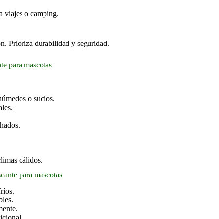
a viajes o camping.
. Prioriza durabilidad y seguridad.
nte para mascotas
 húmedos o sucios.
ales.
chados.
limas cálidos.
scante para mascotas
ríos.
bles.
mente.
icional.