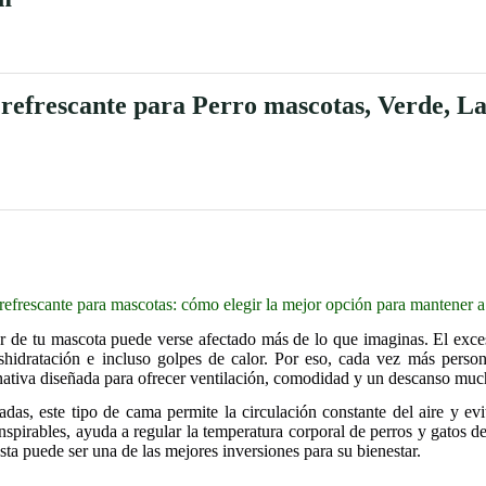
efrescante para Perro mascotas, Verde, Lar
efrescante para mascotas: cómo elegir la mejor opción para mantener a 
r de tu mascota puede verse afectado más de lo que imaginas. El exc
shidratación e incluso golpes de calor. Por eso, cada vez más perso
rnativa diseñada para ofrecer ventilación, comodidad y un descanso muc
das, este tipo de cama permite la circulación constante del aire y evit
anspirables, ayuda a regular la temperatura corporal de perros y gatos de
sta puede ser una de las mejores inversiones para su bienestar.