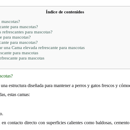
Índice de contenidos
a mascotas?
cante para mascotas?
 refrescantes para mascotas?
e para mascotas?
cante para mascotas?
ar una Cama elevada refrescante para mascotas
escante para mascotas
efrescante para mascotas
scotas?
una estructura diseñada para mantener a perros y gatos frescos y cómod
das, estas camas:
o.
en contacto directo con superficies calientes como baldosas, cemento 