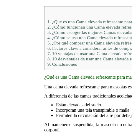
1.
¿Qué es una Cama elevada refrescante par
2.
¿Cómo funcionan una Cama elevada refres
3.
¿Cómo escoger las mejores Camas elevadas
4.
¿Cómo se usa una Cama elevada refrescant
5.
¿Por qué comprar una Cama elevada refres
6.
Factores clave a considerar antes de compr
7.
10 ventajas de usar una Cama elevada refr
8.
10 desventajas de usar una Cama elevada r
9.
Conclusiones
¿Qué es una Cama elevada refrescante para ma
Una cama elevada refrescante para mascotas es 
A diferencia de las camas tradicionales acolcha
Están elevadas del suelo.
Incorporan una tela transpirable o malla.
Permiten la circulación del aire por debaj
Al mantenerse suspendida, la mascota no entra 
corporal.