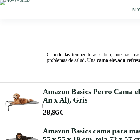
Saltar
al
Mo
contenido
Cuando las temperaturas suben, nuestras mas
problemas de salud. Una
cama elevada refres
Amazon Basics Perro Cama ele
An x Al), Gris
28,95€
Amazon Basics cama para mascot
55 x 55 x 19 cm, tela 72 x 57 