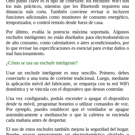
Otro punto clave es el tipo de conexión: los enchufes WiFi son
los más prácticos, mientras que los Bluetooth requieren una
distancia más corta. También conviene revisar si incluyen
funciones adicionales como monitoreo de consumo energético,
temporizador, o control remoto desde fuera de casa.
Por último, evalúa la potencia máxima soportada. Algunos
enchufes inteligentes no están diseñados para electrodomésticos
de alto consumo, como calentadores o aires acondicionados, por
lo que revisar las especificaciones es esencial para evitar daños o
mal funcionamiento.
¿Cómo se usa un enchufe inteligente?
Usar un enchufe inteligente es muy sencillo. Primero, debes
conectarlo a una toma de corriente tradicional. Luego, mediante
la aplicación móvil del fabricante, se empareja con tu red WiFi
doméstica y se vincula con el dispositivo que deseas controlar.
Una vez configurado, podrás encender o apagar el dispositivo
desde tu móvil, programar horarios o utilizar comandos de voz.
Por ejemplo, puedes establecer que el ventilador se apague
automáticamente a medianoche o que la cafetera se encienda
cada mañana antes de despertar.
El uso de estos enchufes también mejora la seguridad del hogar.
Puedes apagar remotamente un electrodoméstico olvidado o