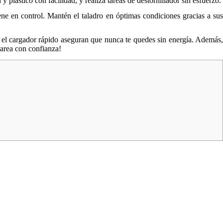
 plástico con facilidad, y realiza tareas de destornillador sin esfuerzo.
ene en control. Mantén el taladro en óptimas condiciones gracias a sus
y el cargador rápido aseguran que nunca te quedes sin energía. Además,
 tarea con confianza!