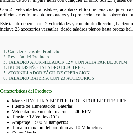
máximo de 30 N.m para lidiar con cualquier tornillo. Sus 21 ajustes de t
Con 21 velocidades ajustables, adaptarás el torque para cualquier mate
orificios de enfriamiento mejorados y la protección contra sobrecalent
Este taladro cuenta con 2 velocidades y cambio de dirección, haciéndol
incluye 23 accesorios versátiles, desde taladros planos hasta brocas hel
1.
Características del Producto
2.
Revisión del Producto
3.
TALADRO ATORNILLADOR 12V CON ALTA PAR DE 30N.M
4.
BUEN DISEÑO TALADRO ELECTRICO
5.
ATORNILLADOR FÁCIL DE OPERACIÓN
6.
TALADRO BATERIA CON 23 ACCESORIOS
Características del Producto
Marca: HYCHIKA BETTER TOOLS FOR BETTER LIFE
Fuente de alimentación: Baterías
Velocidad máxima de rotación: 1500 RPM
Tensión: 12 Voltios (CC)
Amperaje: 1500 Miliamperios
Tamaño máximo del portabrocas: 10 Milímetros
Color: Verde