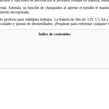
orsión y funciones de perforación te permiten trabajar en madera, metal y
rial. Además, su función de chasquidos al apretar el tornillo te manti
amiento incorporada.
o perfecto para múltiples trabajos. La batería de litio de 12V 1.5 Ah 
icoidales y puntas de destornillador. ¡Prepárate para enfrentar cualquier
Índice de contenidos