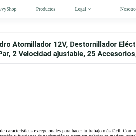
vvyShop
Productos
Legal
Nosotro
o Atornillador 12V, Destornillador Eléctr
ar, 2 Velocidad ajustable, 25 Accesorio
 de características excepcionales para hacer tu trabajo más fácil. Con u