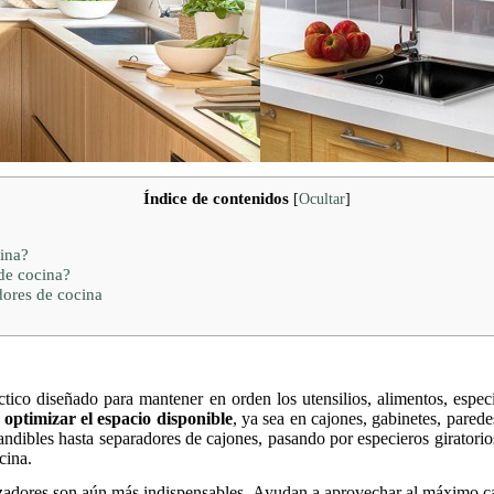
Índice de contenidos
[
Ocultar
]
ina?
de cocina?
dores de cocina
tico diseñado para mantener en orden los utensilios, alimentos, espe
s
optimizar el espacio disponible
, ya sea en cajones, gabinetes, pared
ndibles hasta separadores de cajones, pasando por especieros giratorio
cina.
zadores son aún más indispensables. Ayudan a aprovechar al máximo cad