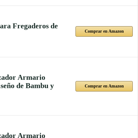
ara Fregaderos de
Comprar en Amazon
zador Armario
iseño de Bambu y
Comprar en Amazon
zador Armario