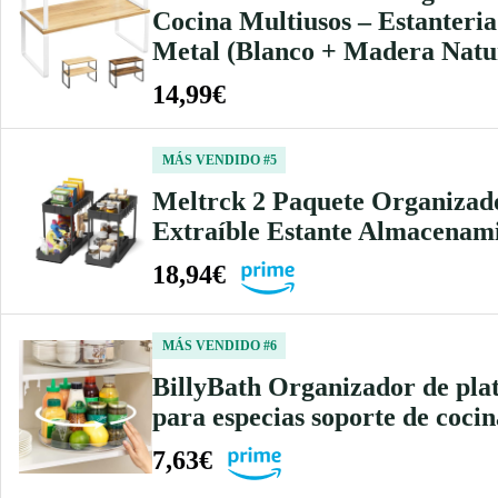
Cocina Multiusos – Estanteri
Metal (Blanco + Madera Natu
14,99€
MÁS VENDIDO #5
Meltrck 2 Paquete Organizado
Extraíble Estante Almacenam
18,94€
MÁS VENDIDO #6
BillyBath Organizador de plato
para especias soporte de coci
7,63€