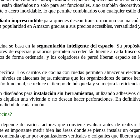
están diseñados no solo para ser funcionales, sino también decorativo
te o acero inoxidable, lo que permite combinarlos con cualquier estilo d
liado imprescindible
para quienes desean transformar una cocina caót
 popularidad en Amazon gracias a sus precios accesibles, versatilidad y 
?
cina se basa en la
segmentación inteligente del espacio
. Su propósit
ores de especias giratorios permiten acceder fácilmente a cada frasco
ios de forma ordenada, y los colgadores de pared liberan espacio en los
pecífica. Los carritos de cocina con ruedas permiten almacenar electr
r niveles en alacenas bajas, mientras que los organizadores de tarros 
ño funcional, se reduce el tiempo de búsqueda y se mejora la eficiencia
n diseñados para
instalación sin herramientas
, utilizando adhesivos d
es alquilan una vivienda o no desean hacer perforaciones. En definiti
onalidad de cada rincón.
ocina?
 depende de varios factores que conviene evaluar antes de realizar
ue es importante medir bien las áreas donde se piensa instalar un orga
ecomienda optar por organizadores verticales o colgantes que liberen sup