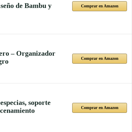
iseño de Bambu y
Comprar en Amazon
dero – Organizador
Comprar en Amazon
gro
especias, soporte
Comprar en Amazon
macenamiento