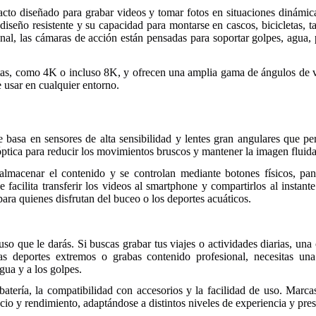
to diseñado para grabar videos y tomar fotos en situaciones dinámica
u diseño resistente y su capacidad para montarse en cascos, bicicletas, 
al, las cámaras de acción están pensadas para soportar golpes, agua, p
tas, como 4K o incluso 8K, y ofrecen una amplia gama de ángulos de vi
e usar en cualquier entorno.
basa en sensores de alta sensibilidad y lentes gran angulares que pe
óptica para reducir los movimientos bruscos y mantener la imagen fluid
almacenar el contenido y se controlan mediante botones físicos, pant
e facilita transferir los videos al smartphone y compartirlos al insta
para quienes disfrutan del buceo o los deportes acuáticos.
?
uso que le darás. Si buscas grabar tus viajes o actividades diarias, u
ticas deportes extremos o grabas contenido profesional, necesitas 
gua y a los golpes.
batería, la compatibilidad con accesorios y la facilidad de uso. Mar
io y rendimiento, adaptándose a distintos niveles de experiencia y pre