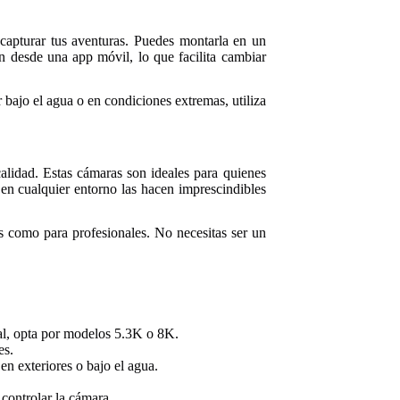
capturar tus aventuras. Puedes montarla en un
n desde una app móvil, lo que facilita cambiar
r bajo el agua o en condiciones extremas, utiliza
alidad. Estas cámaras son ideales para quienes
r en cualquier entorno las hacen imprescindibles
es como para profesionales. No necesitas ser un
al, opta por modelos 5.3K o 8K.
es.
en exteriores o bajo el agua.
 controlar la cámara.