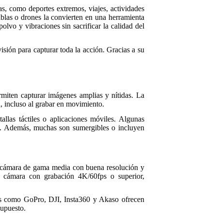
s, como deportes extremos, viajes, actividades
tablas o drones la convierten en una herramienta
olvo y vibraciones sin sacrificar la calidad del
sión para capturar toda la acción. Gracias a su
rmiten capturar imágenes amplias y nítidas. La
a, incluso al grabar en movimiento.
allas táctiles o aplicaciones móviles. Algunas
nte. Además, muchas son sumergibles o incluyen
na cámara de gama media con buena resolución y
una cámara con grabación 4K/60fps o superior,
cas como GoPro, DJI, Insta360 y Akaso ofrecen
supuesto.