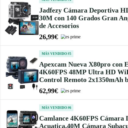
Jadfezy Cámara Deportiva HD
30M con 140 Grados Gran Ang
de Accesorios
26,99€
MÁS VENDIDO #5
Apexcam Nueva X80pro con EI
4K60FPS 48MP Ultra HD WiFi
Control Remoto 2x1350mAh b
62,99€
MÁS VENDIDO #6
Camlance 4K60FPS Cámara De
Acuatica,40M Cámara Subacuá