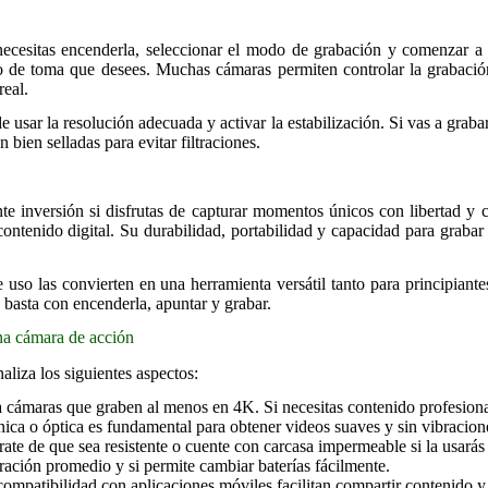
necesitas encenderla, seleccionar el modo de grabación y comenzar a 
ipo de toma que desees. Muchas cámaras permiten controlar la grabació
real.
e usar la resolución adecuada y activar la estabilización. Si vas a graba
n bien selladas para evitar filtraciones.
 inversión si disfrutas de capturar momentos únicos con libertad y c
contenido digital. Su durabilidad, portabilidad y capacidad para graba
 uso las convierten en una herramienta versátil tanto para principiant
 basta con encenderla, apuntar y grabar.
una cámara de acción
aliza los siguientes aspectos:
cámaras que graben al menos en 4K. Si necesitas contenido profesion
nica o óptica es fundamental para obtener videos suaves y sin vibracion
te de que sea resistente o cuente con carcasa impermeable si la usarás 
ración promedio y si permite cambiar baterías fácilmente.
compatibilidad con aplicaciones móviles facilitan compartir contenido y