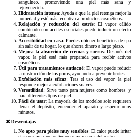
sanguíneo, promoviendo una piel más sana y
rejuvenecida.
Hidratación intensa
: Ayuda a que la piel retenga mejor la
humedad y esté más receptiva a productos cosméticos.
Relajación y reducción del estrés
: El vapor cálido
combinado con aceites esenciales puede inducir un efecto
calmante.
Accesibilidad en casa
: Puedes obtener beneficios de spa
sin salir de tu hogar, lo que ahorra dinero a largo plazo.
Mejora la absorción de cremas y sueros
: Después del
vapor, la piel está más preparada para recibir activos
cosméticos.
Útil para tratamientos antiacné
: El vapor puede reducir
la obstrucción de los poros, ayudando a prevenir brotes.
Exfoliación más eficaz
: Tras el uso del vapor, la piel
responde mejor a exfoliaciones suaves.
Versatilidad
: Sirve tanto para mujeres como hombres, y
para diferentes tipos de piel.
Fácil de usar
: La mayoría de los modelos solo requieren
llenar el depósito, encender el aparato y esperar unos
minutos.
❌
Desventajas
No apto para pieles muy sensibles
: El calor puede irritar
si se usa por mucho tiempo o muy cerca del rostro.