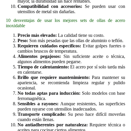
mayor, la durabilidad las hace rentables.
Compatibilidad con accesorios:
Se pueden usar con
utensilios de metal sin dañarlas.
10 desventajas de usar los mejores sets de ollas de acero
inoxidable
Precio más elevado:
La calidad tiene su costo.
Peso:
Son más pesadas que las ollas de aluminio o teflón.
Requieren cuidados específicos:
Evitar golpes fuertes o
cambios bruscos de temperatura.
Alimentos pegajosos:
Sin suficiente aceite o técnica,
algunos alimentos pueden pegarse.
Tiempo de calentamiento:
El acero por sí solo tarda más
en calentarse.
Brillo que requiere mantenimiento:
Para mantener su
apariencia, se recomienda limpieza regular y pulido
ocasional.
No todas aptas para inducción:
Solo modelos con base
ferromagnética.
Sensibles a rayones:
Aunque resistentes, las superficies
pueden rayarse con utensilios inadecuados.
Transporte complicado:
Su peso hace difícil moverlas
cuando están llenas.
No antiadherentes por naturaleza:
Requiere técnica o
aceites para cocinar ciertos alimentos.