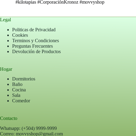
#kilotapias
#CorporaciónKronoz
#movvyshop
Legal
Politicas de Privacidad
Cookies
Terminos y Condiciones
Preguntas Frecuentes
Devolución de Productos
Hogar
Dormitorios
Baño
Cocina
Sala
Comedor
Contacto
Whatsapp: (+504) 9999-9999
Correo: movvyshop@gmail.com