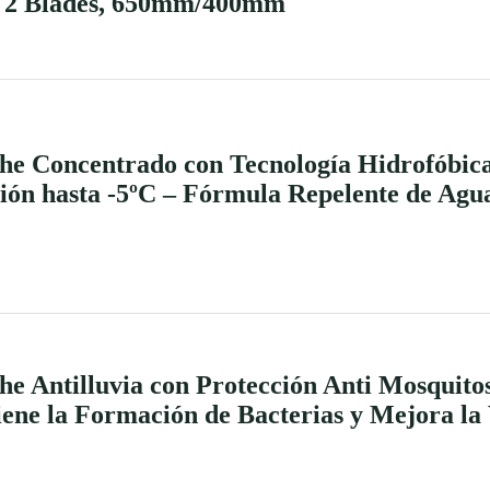
– 2 Blades, 650mm/400mm
e Concentrado con Tecnología Hidrofóbica 
cción hasta -5ºC – Fórmula Repelente de Ag
e Antilluvia con Protección Anti Mosquitos
iene la Formación de Bacterias y Mejora la 