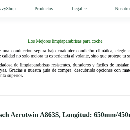
vvyShop
Productos
Legal
Nosotro
Los Mejores limpiaparabrisas para coche
 y una conducción segura bajo cualquier condición climática, elegir 
calidad no solo mejora tu experiencia al volante, sino que protege tu se
adosa de limpiaparabrisas resistentes, duraderos y fáciles de instalar
ayas. Gracias a nuestra guía de compra, descubrirás opciones con mat
nto superior.
osch Aerotwin A863S, Longitud: 650mm/450