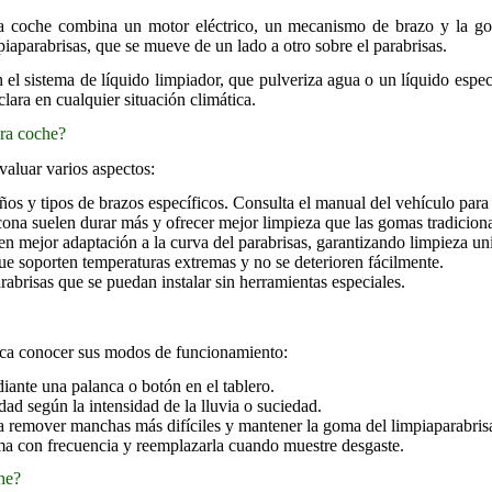
ra coche combina un motor eléctrico, un mecanismo de brazo y la go
piaparabrisas, que se mueve de un lado a otro sobre el parabrisas.
n el sistema de líquido limpiador, que pulveriza agua o un líquido esp
lara en cualquier situación climática.
ara coche?
valuar varios aspectos:
s y tipos de brazos específicos. Consulta el manual del vehículo para 
ona suelen durar más y ofrecer mejor limpieza que las gomas tradiciona
n mejor adaptación a la curva del parabrisas, garantizando limpieza un
 soporten temperaturas extremas y no se deterioren fácilmente.
rabrisas que se puedan instalar sin herramientas especiales.
lica conocer sus modos de funcionamiento:
nte una palanca o botón en el tablero.
dad según la intensidad de la lluvia o suciedad.
 remover manchas más difíciles y mantener la goma del limpiaparabris
a con frecuencia y reemplazarla cuando muestre desgaste.
he?