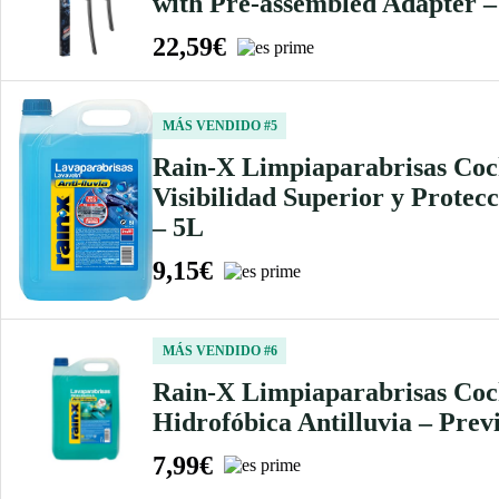
with Pre-assembled Adapter 
22,59€
MÁS VENDIDO #5
Rain-X Limpiaparabrisas Coch
Visibilidad Superior y Prote
– 5L
9,15€
MÁS VENDIDO #6
Rain-X Limpiaparabrisas Coch
Hidrofóbica Antilluvia – Prev
7,99€