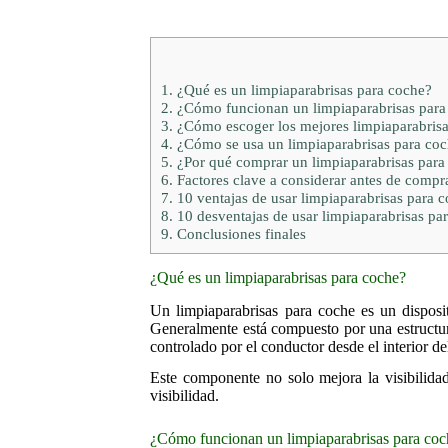
1.
¿Qué es un limpiaparabrisas para coche?
2.
¿Cómo funcionan un limpiaparabrisas para
3.
¿Cómo escoger los mejores limpiaparabrisa
4.
¿Cómo se usa un limpiaparabrisas para co
5.
¿Por qué comprar un limpiaparabrisas para
6.
Factores clave a considerar antes de compr
7.
10 ventajas de usar limpiaparabrisas para 
8.
10 desventajas de usar limpiaparabrisas pa
9.
Conclusiones finales
¿Qué es un limpiaparabrisas para coche?
Un limpiaparabrisas para coche es un disposit
Generalmente está compuesto por una estructura
controlado por el conductor desde el interior 
Este componente no solo mejora la visibilidad
visibilidad.
¿Cómo funcionan un limpiaparabrisas para co