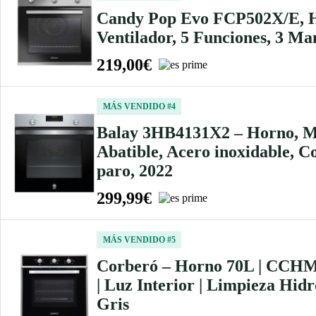
Candy Pop Evo FCP502X/E, Ho
Ventilador, 5 Funciones, 3 Ma
219,00€
MÁS VENDIDO #4
Balay 3HB4131X2 – Horno, Mult
Abatible, Acero inoxidable, C
paro, 2022
299,99€
MÁS VENDIDO #5
Corberó – Horno 70L | CCHM60
| Luz Interior | Limpieza Hidr
Gris