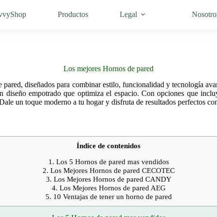
vvyShop
Productos
Legal
Nosotro
Los mejores Hornos de pared
 pared, diseñados para combinar estilo, funcionalidad y tecnología av
 diseño empotrado que optimiza el espacio. Con opciones que incluye
. ¡Dale un toque moderno a tu hogar y disfruta de resultados perfectos c
Índice de contenidos
1.
Los 5 Hornos de pared mas vendidos
2.
Los Mejores Hornos de pared CECOTEC
3.
Los Mejores Hornos de pared CANDY
4.
Los Mejores Hornos de pared AEG
5.
10 Ventajas de tener un horno de pared