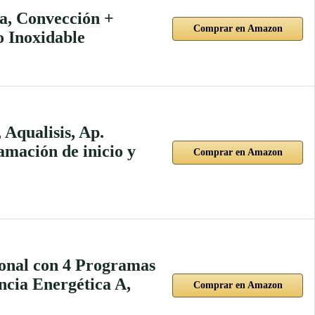
a, Convección +
Comprar en Amazon
o Inoxidable
 Aqualisis, Ap.
amación de inicio y
Comprar en Amazon
ional con 4 Programas
encia Energética A,
Comprar en Amazon