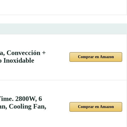
a, Convección +
Comprar en Amazon
o Inoxidable
Time. 2800W, 6
n, Cooling Fan,
Comprar en Amazon