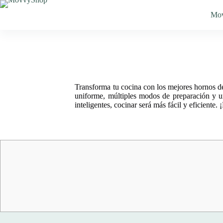
Saltar
al
Mo
contenido
Transforma tu cocina con los mejores hornos de
uniforme, múltiples modos de preparación y un
inteligentes, cocinar será más fácil y eficiente