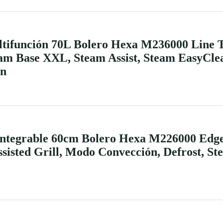
ltifunción 70L Bolero Hexa M236000 Line 
am Base XXL, Steam Assist, Steam EasyClea
ón
Integrable 60cm Bolero Hexa M226000 Edge
ssisted Grill, Modo Convección, Defrost, S