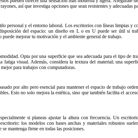
stos pueden ofrecer una sensación más moderna y ligera. Asegúrate de q
yones, así que investiga opciones que sean resistentes y adecuadas par
tilo personal y el entorno laboral. Los escritorios con líneas limpias y 
disposición del espacio: un diseño en L o en U puede ser útil si tra
o puede mejorar tu motivación y el ambiente general de trabajo.
 comodidad. Opta por una superficie que sea adecuada para el tipo de trab
 la fatiga visual. Además, considera la textura del material; una supe
r mejor para trabajos con computadoras.
asado por alto pero esencial para mantener el espacio de trabajo orden
es. Esto no solo mejora la estética, sino que también facilita el acceso 
especialmente si planeas ajustar la altura con frecuencia. Un escrito
l escritorio: los modelos con bases anchas y materiales robustos suel
ue se mantenga firme en todas las posiciones.