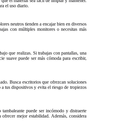
ue el material sea fácil de limpiar y mantener.
a el uso diario.
colores neutros tienden a encajar bien en diversos
bajas con múltiples monitores o necesitas más
ajo que realizas. Si trabajas con pantallas, una
rficie suave puede ser más cómoda para escribir,
ado. Busca escritorios que ofrezcan soluciones
a tus dispositivos y evita el riesgo de tropiezos
rio tambaleante puede ser incómodo y distraerte
en ofrecer mejor estabilidad. Además, considera