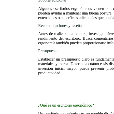
Soporte adicional
Algunos escritorios ergonómicos vienen con c
pueden ayudar a mantener una buena postura, co
extensiones o superficies adicionales que pueda
Recomendaciones y reseñas
Antes de realizar una compra, investiga difer
rendimiento del escritorio. Busca comentarios 
ergonomía también pueden proporcionarte info
Presupuesto
Establecer un presupuesto claro es fundamental
materiales y marca. Determina cuánto estás di
inversión inicial mayor, puede prevenir pro
productividad.
¿Qué es un escritorio ergonómico?
Un escritorio ergonómico es un mueble diseña