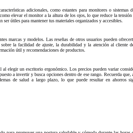
aracterísticas adicionales, como estantes para monitores o sistemas 
mo elevar el monitor a la altura de los ojos, lo que reduce la tensión 
n ser útiles para mantener tus materiales organizados y accesibles.
entes marcas y modelos. Las reseñas de otros usuarios pueden ofrecerte
sobre la facilidad de ajuste, la durabilidad y la atención al cliente
rmación útil y recomendaciones de productos.
 al elegir un escritorio ergonómico. Los precios pueden variar consid
spuesto a invertir y busca opciones dentro de ese rango. Recuerda que,
blemas de salud a largo plazo, lo que puede resultar en ahorros s
do para promover una postura saludable y cómoda durante las horas de