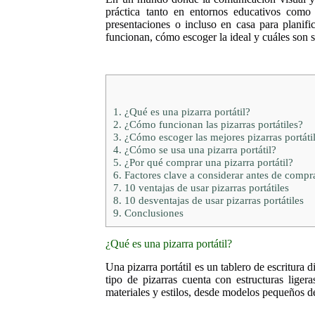
práctica tanto en entornos educativos como p
presentaciones o incluso en casa para planific
funcionan, cómo escoger la ideal y cuáles son s
1.
¿Qué es una pizarra portátil?
2.
¿Cómo funcionan las pizarras portátiles?
3.
¿Cómo escoger las mejores pizarras portáti
4.
¿Cómo se usa una pizarra portátil?
5.
¿Por qué comprar una pizarra portátil?
6.
Factores clave a considerar antes de compra
7.
10 ventajas de usar pizarras portátiles
8.
10 desventajas de usar pizarras portátiles
9.
Conclusiones
¿Qué es una pizarra portátil?
Una pizarra portátil es un tablero de escritura d
tipo de pizarras cuenta con estructuras liger
materiales y estilos, desde modelos pequeños d