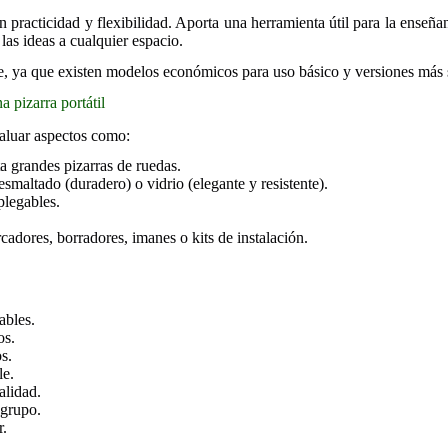
 en practicidad y flexibilidad. Aporta una herramienta útil para la enseñ
 las ideas a cualquier espacio.
te, ya que existen modelos económicos para uso básico y versiones más s
 pizarra portátil
valuar aspectos como:
 grandes pizarras de ruedas.
maltado (duradero) o vidrio (elegante y resistente).
plegables.
adores, borradores, imanes o kits de instalación.
ables.
os.
s.
le.
alidad.
 grupo.
r.