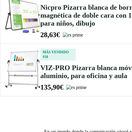
Nicpro Pizarra blanca de borr
magnética de doble cara con 10
para niños, dibujo
28,63€
MÁS VENDIDO
#10
VIZ-PRO Pizarra blanca móvil
aluminio, para oficina y aula
135,90€
En un mundo donde la comunicación visual y la