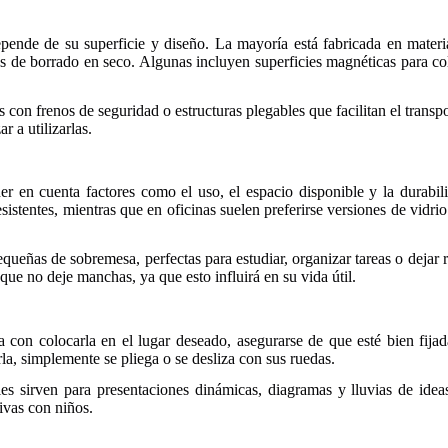
depende de su superficie y diseño. La mayoría está fabricada en mate
s de borrado en seco. Algunas incluyen superficies magnéticas para col
 con frenos de seguridad o estructuras plegables que facilitan el transpo
 a utilizarlas.
ener en cuenta factores como el uso, el espacio disponible y la durab
sistentes, mientras que en oficinas suelen preferirse versiones de vidr
equeñas de sobremesa, perfectas para estudiar, organizar tareas o dejar
 que no deje manchas, ya que esto influirá en su vida útil.
sta con colocarla en el lugar deseado, asegurarse de que esté bien fi
rla, simplemente se pliega o se desliza con sus ruedas.
iles sirven para presentaciones dinámicas, diagramas y lluvias de ideas
tivas con niños.