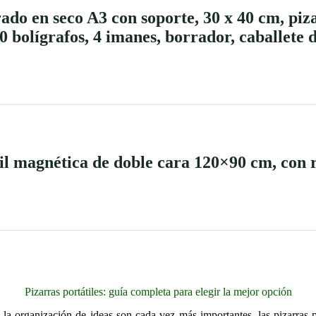
ado en seco A3 con soporte, 30 x 40 cm, piz
 bolígrafos, 4 imanes, borrador, caballete d
 magnética de doble cara 120×90 cm, con 
Pizarras portátiles: guía completa para elegir la mejor opción
 organización de ideas son cada vez más importantes, las pizarras p