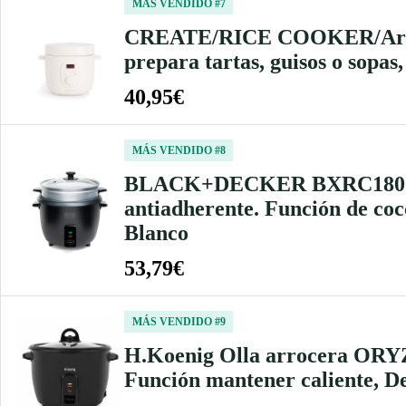
MÁS VENDIDO #7
CREATE/RICE COOKER/Arrocer
prepara tartas, guisos o sopas
40,95€
MÁS VENDIDO #8
BLACK+DECKER BXRC1800E – 
antiadherente. Función de coc
Blanco
53,79€
MÁS VENDIDO #9
H.Koenig Olla arrocera ORYZA
Función mantener caliente, D