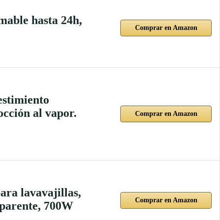
able hasta 24h,
Comprar en Amazon
stimiento
occión al vapor.
Comprar en Amazon
ra lavavajillas,
Comprar en Amazon
sparente, 700W