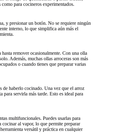
tes como para cocineros experimentados.
gua, y presionar un botón. No se requiere ningún
nte interno, lo que simplifica aún más el
amienta.
ura hasta remover ocasionalmente. Con una olla
na solo. Además, muchas ollas arroceras son más
 ocupados o cuando tienes que preparar varias
ués de haberlo cocinado. Una vez que el arroz
 para servirla más tarde. Esto es ideal para
tas multifuncionales. Puedes usarlas para
 cocinar al vapor, lo que permite preparar
herramienta versátil y práctica en cualquier