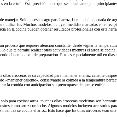
s en la estufa. Esta precisión hace que sea ideal tanto para principian
de manejar. Solo necesitas agregar el arroz, la cantidad adecuada de a
ara utilizarlas. Muchos modelos incluyen medidas marcadas en el recipie
cia en la cocina pueden obtener resultados profesionales con esta herr
 un proceso que requiere atención constante, desde vigilar la temperat
, lo que te permite realizar otras actividades mientras el arroz se coci
endo el tiempo total de preparación. Esto es especialmente útil en días
as ollas arroceras es su capacidad para mantener el arroz caliente desp
odo «mantener caliente», conservando la comida a la temperatura perfecta
parar la comida con anticipación sin preocuparse de que se enfríe.
olo para cocinar arroz, muchas ollas arroceras modernas son herramien
 postres como arroz con leche. Algunos modelos incluyen accesorios para
 mientras se cocina el arroz. Esto hace que las ollas arroceras sean una 