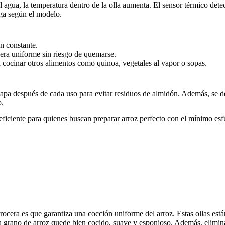
l agua, la temperatura dentro de la olla aumenta. El sensor térmico dete
ga según el modelo.
ón constante.
nera uniforme sin riesgo de quemarse.
cocinar otros alimentos como quinoa, vegetales al vapor o sopas.
a tapa después de cada uso para evitar residuos de almidón. Además, se 
o.
 eficiente para quienes buscan preparar arroz perfecto con el mínimo esf
ocera es que garantiza una cocción uniforme del arroz. Estas ollas están
grano de arroz quede bien cocido, suave y esponjoso. Además, elimina