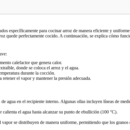
?
ñados específicamente para cocinar arroz de manera eficiente y uniform
rroz quede perfectamente cocido. A continuación, se explica cómo func
ave:
mento calefactor que genera calor.
extraíble, donde se coloca el arroz y el agua.
temperatura durante la cocción.
 a retener el vapor y mantener la presión adecuada.
 de agua en el recipiente interno. Algunas ollas incluyen líneas de medid
or calienta el agua hasta alcanzar su punto de ebullición (100 °C).
el vapor se distribuyen de manera uniforme, permitiendo que los granos