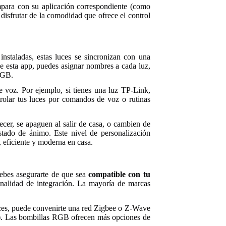
mpara con su aplicación correspondiente (como
disfrutar de la comodidad que ofrece el control
nstaladas, estas luces se sincronizan con una
de esta app, puedes asignar nombres a cada luz,
 RGB.
e voz. Por ejemplo, si tienes una luz TP-Link,
rolar tus luces por comandos de voz o rutinas
ecer, se apaguen al salir de casa, o cambien de
estado de ánimo. Este nivel de personalización
, eficiente y moderna en casa.
 debes asegurarte de que sea
compatible con tu
onalidad de integración. La mayoría de marcas
uces, puede convenirte una red Zigbee o Z-Wave
lor). Las bombillas RGB ofrecen más opciones de