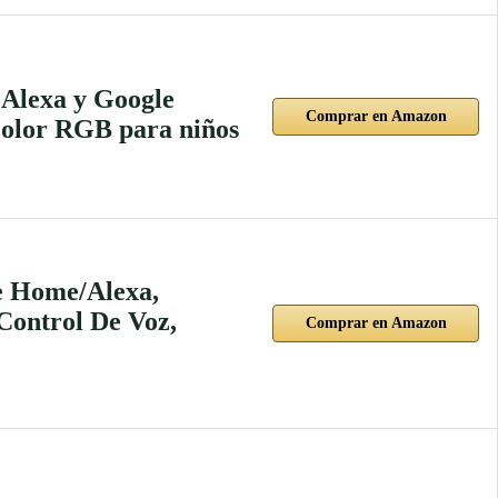
 Alexa y Google
Comprar en Amazon
color RGB para niños
e Home/Alexa,
Control De Voz,
Comprar en Amazon