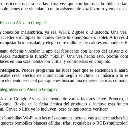
entos técnicos para usarlas. Una vez que configuras la bombilla o lá
lo tienes que vincularla con tu asistente de voz favorito y empezar a 
ables con Alexa o Google?
a conexión inalámbrica, ya sea Wi-Fi, Zigbee o Bluetooth. Una vez i
e acceder a múltiples funciones desde tu smartphone o tablet. A través 
s, ajustar la intensidad, y elegir entre millones de colores en modelos
nt, deberás vincular la app del fabricante con la app del asistente d
 Alexa mediante la función “Skills”. Una vez hecho esto, podrás cont
ces en una sola habitación virtual y controlarlas en conjunto.
nteligente
. Puedes programar las luces para que se enciendan al atard
 posible crear efectos de iluminación según el clima, la música o tu 
en un elemento esencial para quienes buscan una experiencia más cómoda
integrables con Alexa o Google?
n Alexa o Google Assistant depende de varios factores clave. Primero,
oogle. Revisa en la ficha técnica del producto si incluye esta funci
 Govee o Lifx ya lo incluyen, pero es importante verificar.
 las bombillas Wi-Fi son las más comunes, pero si vas a tener muchas l
si quieres bombillas blancas cálidas, frías, regulables o RGB (multico