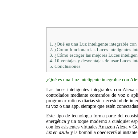
1.
¿Qué es una Luz inteligente integrable co
2.
¿Cómo funcionan las Luces inteligentes in
3.
¿Cómo escoger las mejores Luces inteligen
4.
10 ventajas y desventajas de usar Luces int
5.
Conclusiones
¿Qué es una Luz inteligente integrable con Al
Las luces inteligentes integrables con Alexa
controlados mediante comandos de voz o aplic
programar rutinas diarias sin necesidad de inte
tu voz o una app, siempre que estén conectadas 
Este tipo de tecnología forma parte del ecosi
energética y un toque moderno a cualquier esp
con los asistentes virtuales Amazon Alexa y Go
luz en azul»
y la bombilla obedecerá al instante