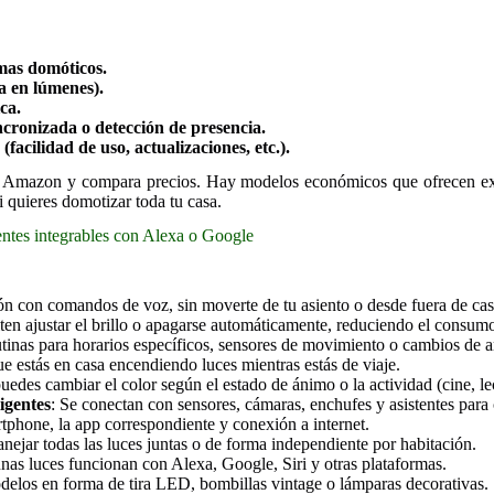
mas domóticos.
a en lúmenes).
ica.
cronizada o detección de presencia.
facilidad de uso, actualizaciones, etc.).
en Amazon y compara precios. Hay modelos económicos que ofrecen exc
i quieres domotizar toda tu casa.
gentes integrables con Alexa o Google
ión con comandos de voz, sin moverte de tu asiento o desde fuera de cas
ten ajustar el brillo o apagarse automáticamente, reduciendo el consum
utinas para horarios específicos, sensores de movimiento o cambios de 
ue estás en casa encendiendo luces mientras estás de viaje.
des cambiar el color según el estado de ánimo o la actividad (cine, lect
ligentes
: Se conectan con sensores, cámaras, enchufes y asistentes para 
rtphone, la app correspondiente y conexión a internet.
nejar todas las luces juntas o de forma independiente por habitación.
unas luces funcionan con Alexa, Google, Siri y otras plataformas.
delos en forma de tira LED, bombillas vintage o lámparas decorativas.