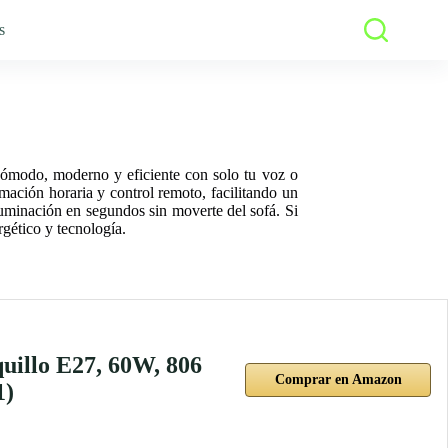
s
 cómodo, moderno y eficiente con solo tu voz o
mación horaria y control remoto, facilitando un
iluminación en segundos sin moverte del sofá. Si
rgético y tecnología.
quillo E27, 60W, 806
Comprar en Amazon
1)