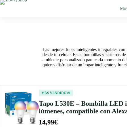
Saltar
al
Mo
contenido
Las mejores luces inteligentes integrables co
desde tu celular. Estas bombillas y sistemas d
ambiente personalizado para cada momento del dí
quieres disfrutar de un hogar inteligente y fun
MÁS VENDIDO #1
Tapo L530E – Bombilla LED int
lúmenes, compatible con Alex
14,99€