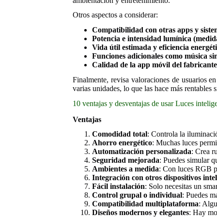
ambientación y entretenimiento.
Otros aspectos a considerar:
Compatibilidad con otras apps y siste
Potencia e intensidad lumínica (medid
Vida útil estimada y eficiencia energét
Funciones adicionales como música sin
Calidad de la app móvil del fabricante (
Finalmente, revisa valoraciones de usuarios 
varias unidades, lo que las hace más rentables s
10 ventajas y desventajas de usar Luces inteli
Ventajas
Comodidad total
: Controla la iluminac
Ahorro energético
: Muchas luces permi
Automatización personalizada
: Crea r
Seguridad mejorada
: Puedes simular q
Ambientes a medida
: Con luces RGB pue
Integración con otros dispositivos inte
Fácil instalación
: Solo necesitas un sma
Control grupal o individual
: Puedes ma
Compatibilidad multiplataforma
: Alg
Diseños modernos y elegantes
: Hay mo