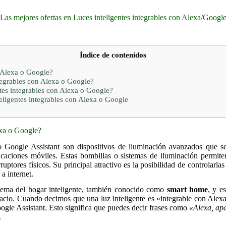
Las mejores ofertas en Luces inteligentes integrables con Alexa/Googl
Índice de contenidos
n Alexa o Google?
tegrables con Alexa o Google?
tes integrables con Alexa o Google?
eligentes integrables con Alexa o Google
exa o Google?
 o Google Assistant son dispositivos de iluminación avanzados que 
aciones móviles. Estas bombillas o sistemas de iluminación permiten
rruptores físicos. Su principal atractivo es la posibilidad de controlarl
a internet.
stema del hogar inteligente, también conocido como
smart home
, y e
acio. Cuando decimos que una luz inteligente es «integrable con Alex
ogle Assistant. Esto significa que puedes decir frases como
«Alexa, ap
.