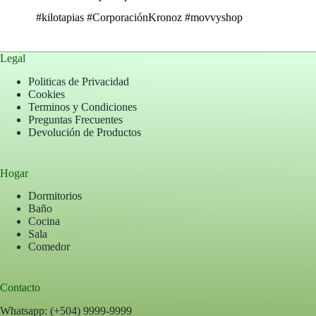
#kilotapias
#CorporaciónKronoz
#movvyshop
Legal
Politicas de Privacidad
Cookies
Terminos y Condiciones
Preguntas Frecuentes
Devolución de Productos
Hogar
Dormitorios
Baño
Cocina
Sala
Comedor
Contacto
Whatsapp: (+504) 9999-9999