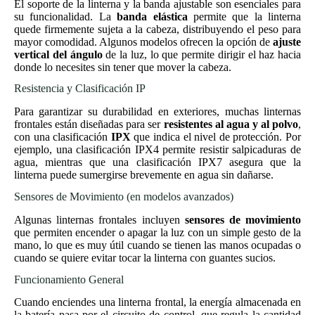
El soporte de la linterna y la banda ajustable son esenciales para
su funcionalidad. La
banda elástica
permite que la linterna
quede firmemente sujeta a la cabeza, distribuyendo el peso para
mayor comodidad. Algunos modelos ofrecen la opción de
ajuste
vertical del ángulo
de la luz, lo que permite dirigir el haz hacia
donde lo necesites sin tener que mover la cabeza.
Resistencia y Clasificación IP
Para garantizar su durabilidad en exteriores, muchas linternas
frontales están diseñadas para ser
resistentes al agua y al polvo
,
con una clasificación
IPX
que indica el nivel de protección. Por
ejemplo, una clasificación IPX4 permite resistir salpicaduras de
agua, mientras que una clasificación IPX7 asegura que la
linterna puede sumergirse brevemente en agua sin dañarse.
Sensores de Movimiento (en modelos avanzados)
Algunas linternas frontales incluyen
sensores de movimiento
que permiten encender o apagar la luz con un simple gesto de la
mano, lo que es muy útil cuando se tienen las manos ocupadas o
cuando se quiere evitar tocar la linterna con guantes sucios.
Funcionamiento General
Cuando enciendes una linterna frontal, la energía almacenada en
la batería pasa por el circuito de control, que regula la cantidad