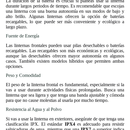
La duración de la batería es crucial si planeas usar la linterna
durante largos periodos de tiempo. Es recomendable que escojas
una linterna con una buena autonomía en sus modos de bajo y
alto brillo. Algunas linternas ofrecen la opción de baterías
recargables, lo que puede ser más conveniente y ecológico a
largo plazo.
Fuente de Energía
Las linternas frontales pueden usar pilas desechables o baterías
recargables. Las recargables son más económicas y ecológicas,
aunque las desechables ofrecen mayor autonomía en algunos
casos. También existen modelos híbridos que permiten ambas
opciones.
Peso y Comodidad
El peso de la linterna frontal es fundamental, especialmente si la
vas a usar durante actividades físicas prolongadas. Busca una
linterna que sea ligera y que tenga una banda ajustable y cómoda
para que no cause molestias al usarla por mucho tiempo.
Resistencia al Agua y al Polvo
Si vas a usar la linterna en exteriores, asegúrate de que tenga una
clasificación IPX. El estándar
IPX4
es adecuado para resistir
salpicaduras de agua, mientras que una
IPX7
o superior indica