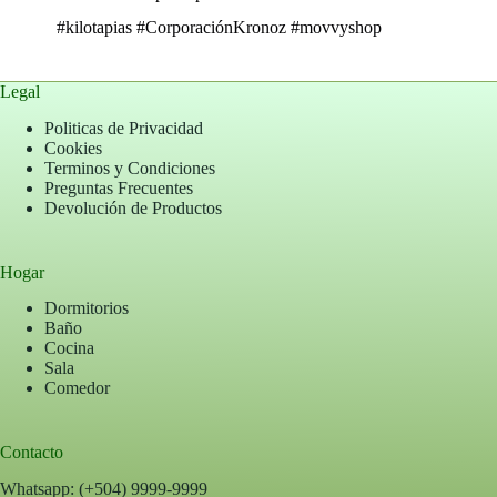
#kilotapias
#CorporaciónKronoz
#movvyshop
Legal
Politicas de Privacidad
Cookies
Terminos y Condiciones
Preguntas Frecuentes
Devolución de Productos
Hogar
Dormitorios
Baño
Cocina
Sala
Comedor
Contacto
Whatsapp: (+504) 9999-9999