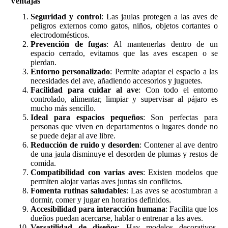
Ventajas
Seguridad y control
: Las jaulas protegen a las aves de
peligros externos como gatos, niños, objetos cortantes o
electrodomésticos.
Prevención de fugas
: Al mantenerlas dentro de un
espacio cerrado, evitamos que las aves escapen o se
pierdan.
Entorno personalizado
: Permite adaptar el espacio a las
necesidades del ave, añadiendo accesorios y juguetes.
Facilidad para cuidar al ave
: Con todo el entorno
controlado, alimentar, limpiar y supervisar al pájaro es
mucho más sencillo.
Ideal para espacios pequeños
: Son perfectas para
personas que viven en departamentos o lugares donde no
se puede dejar al ave libre.
Reducción de ruido y desorden
: Contener al ave dentro
de una jaula disminuye el desorden de plumas y restos de
comida.
Compatibilidad con varias aves
: Existen modelos que
permiten alojar varias aves juntas sin conflictos.
Fomenta rutinas saludables
: Las aves se acostumbran a
dormir, comer y jugar en horarios definidos.
Accesibilidad para interacción humana
: Facilita que los
dueños puedan acercarse, hablar o entrenar a las aves.
Versatilidad de diseños
: Hay modelos decorativos,