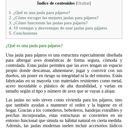
Índice de contenidos
[
Ocultar
]
1.
¿Qué es una jaula para pájaros?
2.
¿Cómo escoger las mejores jaulas para pájaros?
3.
¿Cómo funcionan las jaulas para pájaros?
4.
10 ventajas y desventajas de usar jaulas para pájaros
5.
Conclusiones
¿Qué es una jaula para pájaros?
Una jaula para pájaros es una estructura especialmente diseñada
para albergar aves domésticas de forma segura, cómoda y
controlada. Estas jaulas permiten que las aves tengan un espacio
propio donde descansar, alimentarse, jugar y convivir con sus
dueños, sin poner en riesgo su integridad ni la del entorno. Están
fabricadas en su mayoría con materiales resistentes como metal,
acero inoxidable o plástico de alta durabilidad, y varían en
tamaño según el tipo y número de aves que se vayan a alojar.
Las jaulas no solo sirven como vivienda para los pájaros, sino
que también ayudan a mantener el orden y la higiene en el
hogar. Gracias a los comederos, bebederos, bandejas extraíbles y
perchas incorporadas, estas estructuras se convierten en un
entorno funcional que simula su hábitat natural en cierta medida.
Además, las jaulas modernas suelen incluir accesorios lúdicos