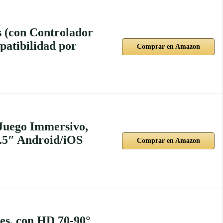
s (con Controlador
patibilidad por
Comprar en Amazon
 Juego Immersivo,
6.5″ Android/iOS
Comprar en Amazon
es, con HD 70-90°