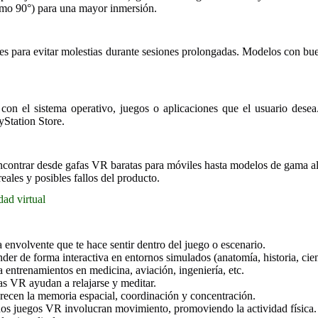
mo 90°) para una mayor inmersión.
les para evitar molestias durante sesiones prolongadas. Modelos con bu
es con el sistema operativo, juegos o aplicaciones que el usuario dese
Station Store.
contrar desde gafas VR baratas para móviles hasta modelos de gama alt
eales y posibles fallos del producto.
dad virtual
a envolvente que te hace sentir dentro del juego o escenario.
nder de forma interactiva en entornos simulados (anatomía, historia, cien
ra entrenamientos en medicina, aviación, ingeniería, etc.
ias VR ayudan a relajarse y meditar.
orecen la memoria espacial, coordinación y concentración.
nos juegos VR involucran movimiento, promoviendo la actividad física.