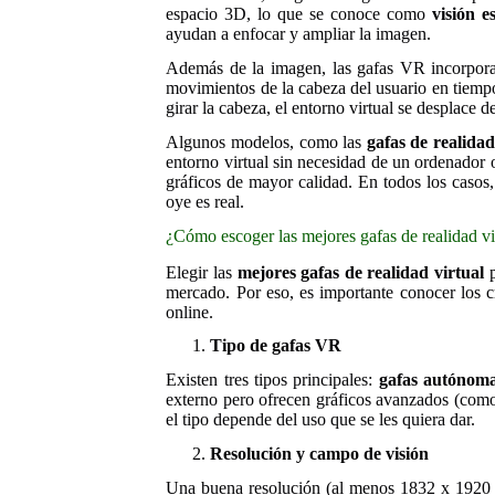
espacio 3D, lo que se conoce como
visión e
ayudan a enfocar y ampliar la imagen.
Además de la imagen, las gafas VR incorpo
movimientos de la cabeza del usuario en tiempo
girar la cabeza, el entorno virtual se desplace
Algunos modelos, como las
gafas de realida
entorno virtual sin necesidad de un ordenador 
gráficos de mayor calidad. En todos los casos
oye es real.
¿Cómo escoger las mejores gafas de realidad vi
Elegir las
mejores gafas de realidad virtual
p
mercado. Por eso, es importante conocer los c
online.
Tipo de gafas VR
Existen tres tipos principales:
gafas autónom
externo pero ofrecen gráficos avanzados (co
el tipo depende del uso que se les quiera dar.
Resolución y campo de visión
Una buena resolución (al menos 1832 x 1920 po