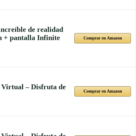
ncreíble de realidad
 + pantalla Infinite
Comprar en Amazon
irtual – Disfruta de
Comprar en Amazon
irtual – Disfruta de