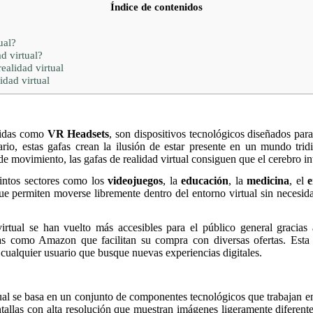
Índice de contenidos
ual?
d virtual?
ealidad virtual
idad virtual
cidas como
VR Headsets
, son dispositivos tecnológicos diseñados par
uario, estas gafas crean la ilusión de estar presente en un mundo tr
 de movimiento, las gafas de realidad virtual consiguen que el cerebro i
tintos sectores como los
videojuegos
, la
educación
, la
medicina
, el
e
ue permiten moverse libremente dentro del entorno virtual sin necesida
virtual se han vuelto más accesibles para el público general gracia
as como Amazon que facilitan su compra con diversas ofertas. Esta 
 cualquier usuario que busque nuevas experiencias digitales.
tual se basa en un conjunto de componentes tecnológicos que trabajan en
antallas con alta resolución que muestran imágenes ligeramente diferent