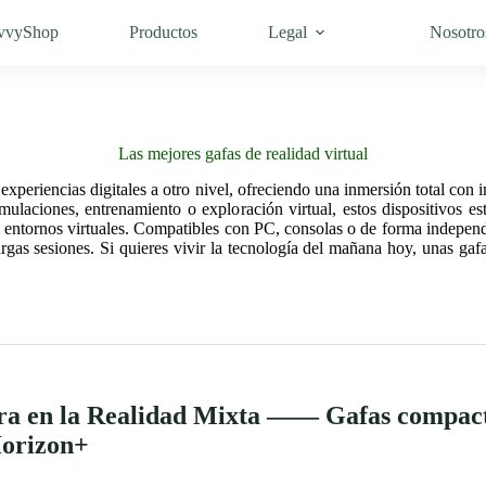
vvyShop
Productos
Legal
Nosotro
Las mejores gafas de realidad virtual
s experiencias digitales a otro nivel, ofreciendo una inmersión total c
ulaciones, entrenamiento o exploración virtual, estos dispositivos es
os entornos virtuales. Compatibles con PC, consolas o de forma indepen
as sesiones. Si quieres vivir la tecnología del mañana hoy, unas gafa
a en la Realidad Mixta —— Gafas compacta
Horizon+