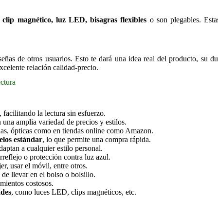
 clip magnético, luz LED, bisagras flexibles
o son plegables. Esta
.
señas de otros usuarios. Esto te dará una idea real del producto, su d
celente relación calidad-precio.
ctura
, facilitando la lectura sin esfuerzo.
n una amplia variedad de precios y estilos.
cias, ópticas como en tiendas online como Amazon.
elos estándar
, lo que permite una compra rápida.
daptan a cualquier estilo personal.
rreflejo o protección contra luz azul.
ejer, usar el móvil, entre otros.
s de llevar en el bolso o bolsillo.
tamientos costosos.
ades
, como luces LED, clips magnéticos, etc.