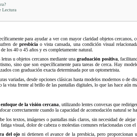
ra?
e Lectura
ecíficamente para ayudar a ver con mayor claridad objetos cercanos, 
 sufren de
presbicia
o vista cansada, una condición visual relacionada
ir de los 40 o 45 años y es completamente natural.
 letras u objetos cercanos mediante una
graduación positiva
, facilita
gmatismo, sino que son específicamente para tareas de cerca. Hay mod
izados con graduación exacta determinada por un optometrista.
uras variadas, desde opciones clásicas hasta modelos modernos o de di
o la vista frente al brillo de las pantallas digitales, lo que las hace aún
 enfoque de la visión cercana
, utilizando lentes convexas que redirige
 enfocar correctamente cuando la capacidad de acomodación natural se ha
ibe los textos, imágenes o pantallas más claros, sin necesidad de alejar 
 fatiga visual, dolor de cabeza o molestias comunes relacionadas con el
ra del ojo
ni detienen el avance de la presbicia, pero proporcionan u