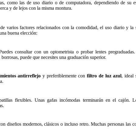
as, como las de uso diario o de computadora, dependiendo de su e
erca y de lejos con la misma montura.
e varios factores relacionados con la comodidad, el uso diario y la 
 una buena elección:
 Puedes consultar con un optometrista o probar lentes pregraduad
uen borrosas, puede que necesites una graduación superior.
imientos antirreflejo
y preferiblemente con
filtro de luz azul
, ideal
a.
atillas flexibles. Unas gafas incómodas terminarán en el cajón. 
as.
con diseños modernos, clásicos o incluso retro. Muchas personas las c