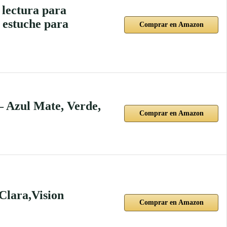
 lectura para
 estuche para
Comprar en Amazon
 Azul Mate, Verde,
Comprar en Amazon
lara,Vision
Comprar en Amazon