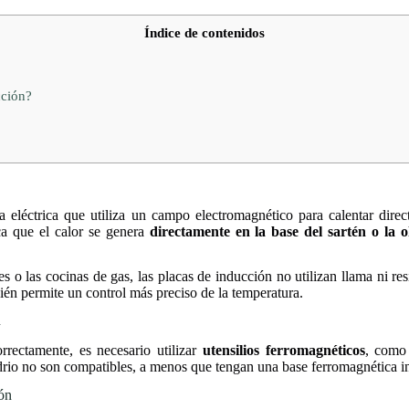
Índice de contenidos
cción?
 eléctrica que utiliza un campo electromagnético para calentar direc
ica que el calor se genera
directamente en la base del sartén o la o
les o las cocinas de gas, las placas de inducción no utilizan llama ni res
ién permite un control más preciso de la temperatura.
n
rectamente, es necesario utilizar
utensilios ferromagnéticos
, como 
idrio no son compatibles, a menos que tengan una base ferromagnética i
ión