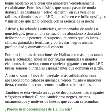
toque moderno para crear una atmósfera verdaderamente
escalofriante. Entre los clásicos que nunca pasan de moda
destacan las calabazas “jack‑o’-lantern”, en sus versiones
talladas o iluminadas con LED, que ofrecen ese brillo nostálgico
y misterioso que tanto conecta con la esencia de la noche.
Además, las telarañas artificiales, acompañadas de arañas o
murciélagos, generan una sensación de abandono o descuido
deliberado que potencia el suspenso, mientras que las luces
cálidas, guirnaldas temáticas y portavelas negros añaden
profundidad y dramatismo al espacio.
Por otro lado, las decoraciones de Halloween más impactantes
para la actualidad apuestan por figuras animadas o grandes
elementos de exterior, como esqueletos gigantes con ojos LED,
brujas sonoras o inflables espeluznantes que dominan el jardín.
A esto se suma el uso de materiales más sofisticados: tonos
apagados como calabaza quemada, verdes musgo o marrones
tierra, combinados con acentos metálicos o iridiscentes.
También se está viendo un auge de decoraciones más elegantes
y “góticas refinadas”, con candelabros negros, marcos
ornamentados y motivos de huesos que evocan catacumbas.
¿Porque usar decoraciones de Halloween?