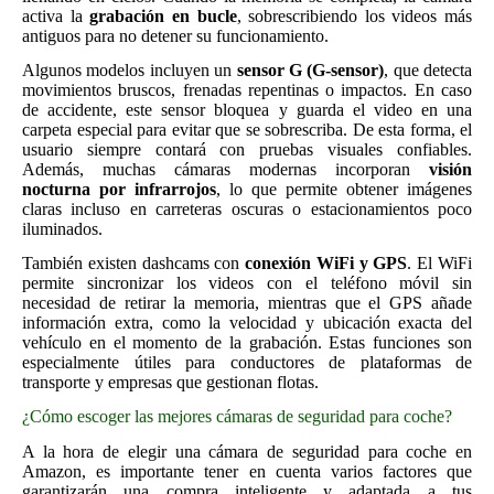
activa la
grabación en bucle
, sobrescribiendo los videos más
antiguos para no detener su funcionamiento.
Algunos modelos incluyen un
sensor G (G-sensor)
, que detecta
movimientos bruscos, frenadas repentinas o impactos. En caso
de accidente, este sensor bloquea y guarda el video en una
carpeta especial para evitar que se sobrescriba. De esta forma, el
usuario siempre contará con pruebas visuales confiables.
Además, muchas cámaras modernas incorporan
visión
nocturna por infrarrojos
, lo que permite obtener imágenes
claras incluso en carreteras oscuras o estacionamientos poco
iluminados.
También existen dashcams con
conexión WiFi y GPS
. El WiFi
permite sincronizar los videos con el teléfono móvil sin
necesidad de retirar la memoria, mientras que el GPS añade
información extra, como la velocidad y ubicación exacta del
vehículo en el momento de la grabación. Estas funciones son
especialmente útiles para conductores de plataformas de
transporte y empresas que gestionan flotas.
¿Cómo escoger las mejores cámaras de seguridad para coche?
A la hora de elegir una cámara de seguridad para coche en
Amazon, es importante tener en cuenta varios factores que
garantizarán una compra inteligente y adaptada a tus