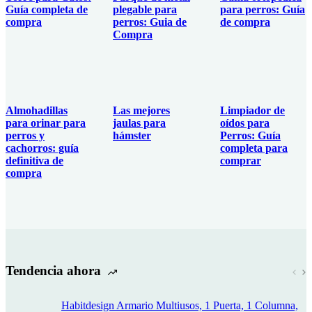
Guía completa de
plegable para
para perros: Guía
compra
perros: Guia de
de compra
Compra
Almohadillas
Las mejores
Limpiador de
para orinar para
jaulas para
oídos para
perros y
hámster
Perros: Guía
cachorros: guía
completa para
definitiva de
comprar
compra
Tendencia ahora
Habitdesign Armario Multiusos, 1 Puerta, 1 Columna,