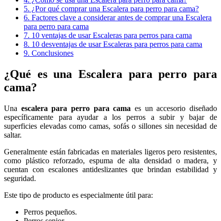
5.
¿Por qué comprar una Escalera para perro para cama?
6.
Factores clave a considerar antes de comprar una Escalera
para perro para cama
7.
10 ventajas de usar Escaleras para perros para cama
8.
10 desventajas de usar Escaleras para perros para cama
9.
Conclusiones
¿Qué es una Escalera para perro para
cama?
Una
escalera para perro para cama
es un accesorio diseñado
específicamente para ayudar a los perros a subir y bajar de
superficies elevadas como camas, sofás o sillones sin necesidad de
saltar.
Generalmente están fabricadas en materiales ligeros pero resistentes,
como plástico reforzado, espuma de alta densidad o madera, y
cuentan con escalones antideslizantes que brindan estabilidad y
seguridad.
Este tipo de producto es especialmente útil para:
Perros pequeños.
Perros senior.